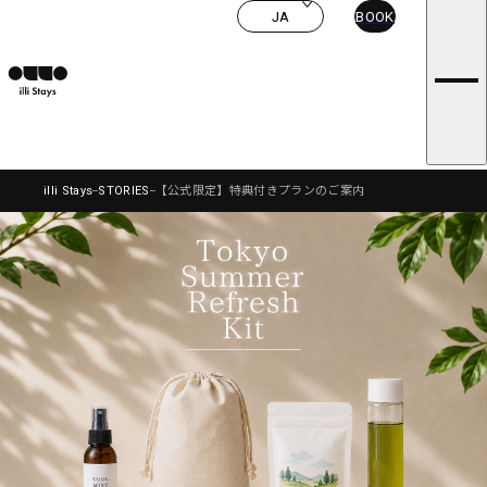
ROOMS
i
JA
BOOK
CONCEPT
l
illi STORIES
NEWS
l
FAQ
i
PRIVACY POLICY
s
T&C
CONTACT US
t
CAREERS
a
y
illi Stays
STORIES
【公式限定】特典付きプランのご案内
s