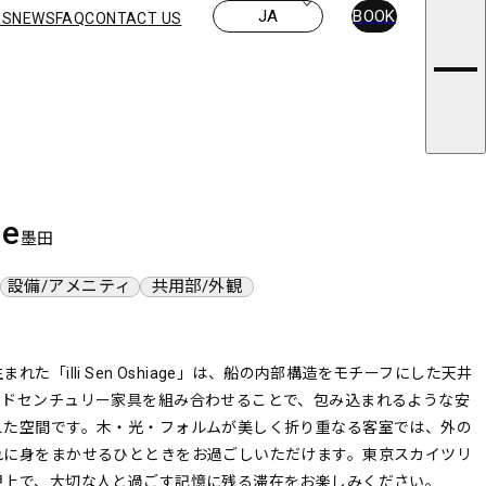
JA
BOOK
ES
NEWS
FAQ
CONTACT US
ICY
ge
墨田
設備/アメニティ
共用部/外観
た「illi Sen Oshiage」は、船の内部構造をモチーフにした天井
ッドセンチュリー家具を組み合わせることで、包み込まれるような安
えた空間です。木・光・フォルムが美しく折り重なる客室では、外の
れに身をまかせるひとときをお過ごしいただけます。東京スカイツリ
押上で、大切な人と過ごす記憶に残る滞在をお楽しみください。