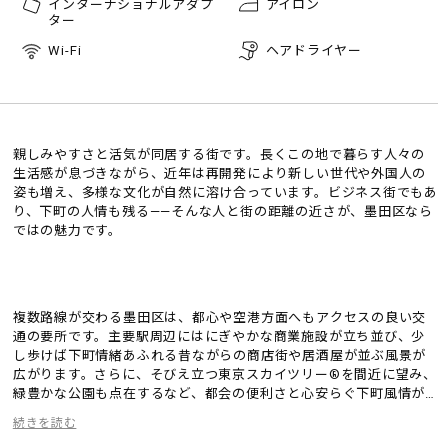
インターナショナルアダプ
アイロン
ター
Wi-Fi
ヘアドライヤー
親しみやすさと活気が同居する街です。長くこの地で暮らす人々の
生活感が息づきながら、近年は再開発により新しい世代や外国人の
姿も増え、多様な文化が自然に溶け合っています。ビジネス街でもあ
り、下町の人情も残る——そんな人と街の距離の近さが、墨田区なら
ではの魅力です。
複数路線が交わる墨田区は、都心や空港方面へもアクセスの良い交
通の要所です。主要駅周辺にはにぎやかな商業施設が立ち並び、少
し歩けば下町情緒あふれる昔ながらの商店街や居酒屋が並ぶ風景が
広がります。さらに、そびえ立つ東京スカイツリー®を間近に望み、
緑豊かな公園も点在するなど、都会の便利さと心安らぐ下町風情が
絶妙に共存しています。
続きを読む