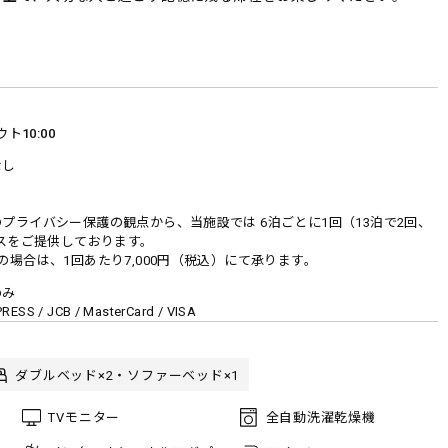
ウト
10:00
なし
プライバシー保護の観点から、当施設では 6泊ごとに1回（13泊で2回、
ビスをご提供しております。
場合は、1回あたり7,000円（税込）にて承ります。
のみ
ESS / JCB / MasterCard / VISA
ダブルベッド×2・ソファーベッド×1
TVモニター
全自動洗濯乾燥機