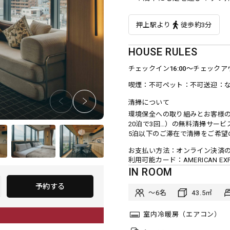
押上駅より
徒歩約3分
HOUSE RULES
チェックイン
16:00〜
チェックア
喫煙
不可
ペット
不可
送迎
清掃について
環境保全への取り組みとお客様の
20泊で3回…）の無料清掃サー
5泊以下のご滞在で清掃をご希望の
お支払い方法
オンライン決済
利用可能カード
AMERICAN EXPR
IN ROOM
予約する
〜6
43.5
室内冷暖房（エアコン）