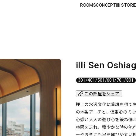
ROOMS
ROOMS
CONCEPT
illi STORI
CONCEPT
illi STORIES
NEWS
FAQ
PRIVACY POL
T&C
CONTACT US
CAREERS
illi Sen Oshia
301/401/501/601/701/801
この部屋をシェア
押上の水辺文化に着想を得て生まれ
の木製アーチと、低重心のミ
心感と大人の遊び心を兼ね備
喧騒を忘れ、穏やかな時の流
ーや浅草にも足を運びやすい