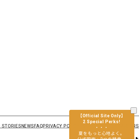
【Official Site Only】
2 Special Perks!
lli STORIES
NEWS
FAQ
PRIVACY POLICY
T&C
CONTACT US
CAREERS
・・・
夏をもっと心地よく。