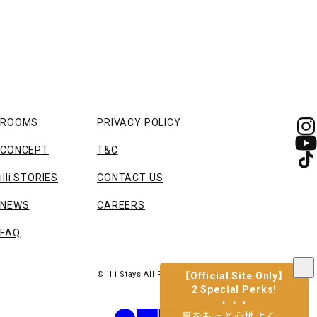
ROOMS
PRIVACY POLICY
CONCEPT
T&C
illi STORIES
CONTACT US
NEWS
CAREERS
FAQ
© illi Stays All Right Reserved
【Official Site Only】
i
2 Special Perks!
l
・・・
夏をもっと心地よく。
l