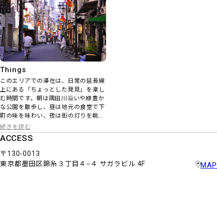
に共存しています。
Things
このエリアでの滞在は、日常の延長線
上にある「ちょっとした発見」を楽し
む時間です。朝は隅田川沿いや緑豊か
な公園を散歩し、昼は地元の食堂で下
町の味を味わい、夜は街の灯りを眺め
ながら一杯のビールで締めくくる。派
続きを読む
手さはないけれど、素朴な温かさと居
ACCESS
心地の良さが、旅人に深い安心感を与
えてくれます。
〒130-0013
東京都墨田区錦糸３丁目４−４ サガラビル 4F
MAP