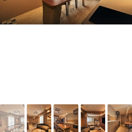
1
｜
34