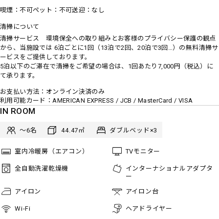
喫煙
不可
ペット
不可
送迎
なし
清掃について
清掃サービス 環境保全への取り組みとお客様のプライバシー保護の観点
から、当施設では 6泊ごとに1回（13泊で2回、20泊で3回…）の無料清掃サ
ービスをご提供しております。
5泊以下のご滞在で清掃をご希望の場合は、1回あたり7,000円（税込）に
て承ります。
お支払い方法
オンライン決済のみ
利用可能カード
AMERICAN EXPRESS / JCB / MasterCard / VISA
IN ROOM
〜6
44.47
ダブルベッド×3
室内冷暖房（エアコン）
TVモニター
全自動洗濯乾燥機
インターナショナルアダプタ
ー
アイロン
アイロン台
Wi-Fi
ヘアドライヤー