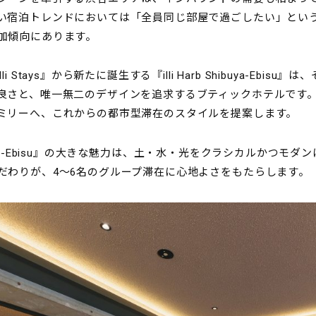
い宿泊トレンドにおいては「全員同じ部屋で過ごしたい」とい
加傾向にあります。
i Stays』から新たに誕生する『illi Harb Shibuya-Eb
良さと、唯一無二のデザインを追求するブティックホテルです
ミリーへ、これからの都市型滞在のスタイルを提案します。
 Shibuya-Ebisu』の大きな魅力は、土・水・光をクラシカルか
だわりが、4〜6名のグループ滞在に心地よさをもたらします。