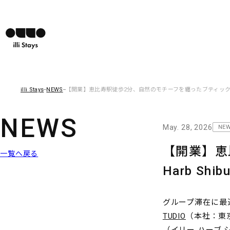
i
i
l
l
l
l
i
i
s
s
t
t
a
a
y
y
illi Stays
NEWS
【開業】恵比寿駅徒歩2分、自然のモチーフを纏ったブティックホテル『ill
s
s
NEWS
May. 28, 2026
NEW
【開業】恵
一覧へ戻る
Harb Shi
グループ滞在に最適
TUDIO
（本社：東