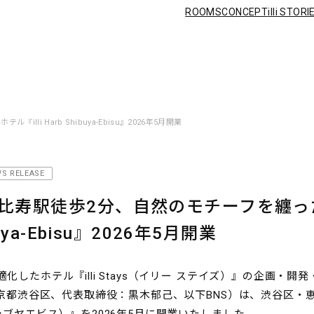
ROOMS
ROOMS
CONCEPT
illi STORI
CONCEPT
illi STORIES
NEWS
FAQ
PRIVACY POL
T&C
CONTACT US
CAREERS
i Harb Shibuya-Ebisu』2026年5月開業
S RELEASE
比寿駅徒歩2分、自然のモチーフを纏った
buya-Ebisu』2026年5月開業
化したホテル『illi Stays（イリー ステイズ）』の企画・開
京都渋谷区、代表取締役：黒木郁己、以下BNS）は、渋谷区・