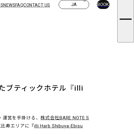
JA
BOOK
ES
NEWS
FAQ
CONTACT US
ICY
ブティックホテル『illi
発・運営を手掛ける、
株式会社BARE NOTE S
恵比寿エリアに『
illi Harb Shibuya-Ebisu