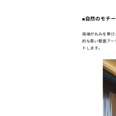
■
自然のモチー
両端が丸みを帯び
的な黒い壁面アー
トします。