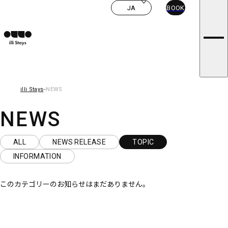
ROOMS
i
JA
BOOK
CONCEPT
l
illi STORIES
NEWS
l
FAQ
i
PRIVACY POLICY
s
T&C
CONTACT US
t
CAREERS
a
y
illi Stays
NEWS
s
NEWS
ALL
NEWS RELEASE
TOPIC
INFORMATION
このカテゴリーのお知らせはまだありません。