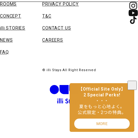
ROOMS
PRIVACY POLICY
CONCEPT
T&C
illi STORIES
CONTACT US
NEWS
CAREERS
FAQ
© illi Stays All Right Reserved
i
l
l
【Official Site Only】
2 Special Perks!
i
・・・
s
夏をもっと心地よく。
t
公式限定・2つの特典。
a
y
MORE
s